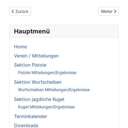
Vorheriger Beitrag: Disclaimer - rechtliche Hinweise
Nächster Beit
Zurück
Weiter
Hauptmenü
Home
Verein / Mitteilungen
Sektion Pistole
Pistole Mitteilungen/Ergebnisse
Sektion Wurfscheiben
Wurfscheiben Mitteilungen/Ergebnisse
Sektion jagdliche Kugel
Kugel Mitteilungen/Ergebnisse
Terminkalender
Downloads