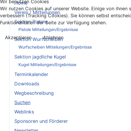
Wir benutzen Cookies
Home
Wir nutzen Cookies auf unserer Website. Einige von ihnen s
Verein / Mitteilungen
verbessern (Tracking Cookies). Sie können selbst entschei
Sektion Pistole
Funktionalitäten der Seite zur Verfügung stehen.
Pistole Mitteilungen/Ergebnisse
Akzeptieren
Ablehnen
Sektion Wurfscheiben
Wurfscheiben Mitteilungen/Ergebnisse
Sektion jagdliche Kugel
Kugel Mitteilungen/Ergebnisse
Terminkalender
Downloads
Wegbeschreibung
Suchen
Weblinks
Sponsoren und Förderer
Newsletter