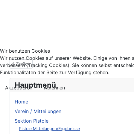
Wir benutzen Cookies
Wir nutzen Cookies auf unserer Website. Einige von ihnen s
Vorheriger Beitrag: Ergebnisse Ranglistenschießen vom 14.12
Zurück
verbessern (Tracking Cookies). Sie können selbst entschei
Funktionalitäten der Seite zur Verfügung stehen.
Hauptmenü
Akzeptieren
Ablehnen
Home
Verein / Mitteilungen
Sektion Pistole
Pistole Mitteilungen/Ergebnisse