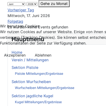
Gehe zu Monat
Vorheriger Tag
Mittwoch, 17. Juni 2026
Folgetag
Wir benutzen Cookies
Es wurden keine Events gefunden
Wir nutzen Cookies auf unserer Website. Einige von ihnen s
verbessern (Tracking Cookies). Sie können selbst entschei
Hauptmenü
Funktionalitäten der Seite zur Verfügung stehen.
Home
Akzeptieren
Ablehnen
Verein / Mitteilungen
Sektion Pistole
Pistole Mitteilungen/Ergebnisse
Sektion Wurfscheiben
Wurfscheiben Mitteilungen/Ergebnisse
Sektion jagdliche Kugel
Kugel Mitteilungen/Ergebnisse