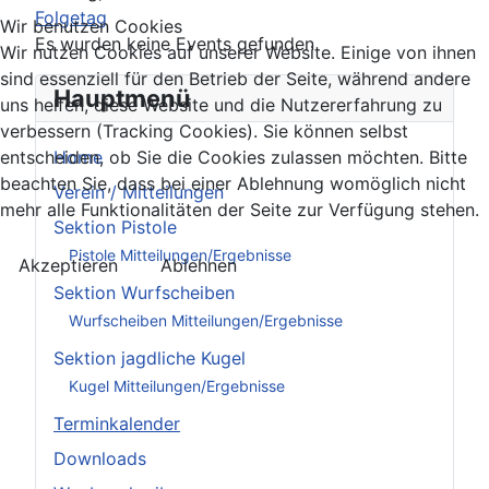
Folgetag
Wir benutzen Cookies
Es wurden keine Events gefunden
Wir nutzen Cookies auf unserer Website. Einige von ihnen
sind essenziell für den Betrieb der Seite, während andere
Hauptmenü
uns helfen, diese Website und die Nutzererfahrung zu
verbessern (Tracking Cookies). Sie können selbst
Home
entscheiden, ob Sie die Cookies zulassen möchten. Bitte
beachten Sie, dass bei einer Ablehnung womöglich nicht
Verein / Mitteilungen
mehr alle Funktionalitäten der Seite zur Verfügung stehen.
Sektion Pistole
Pistole Mitteilungen/Ergebnisse
Akzeptieren
Ablehnen
Sektion Wurfscheiben
Wurfscheiben Mitteilungen/Ergebnisse
Sektion jagdliche Kugel
Kugel Mitteilungen/Ergebnisse
Terminkalender
Downloads