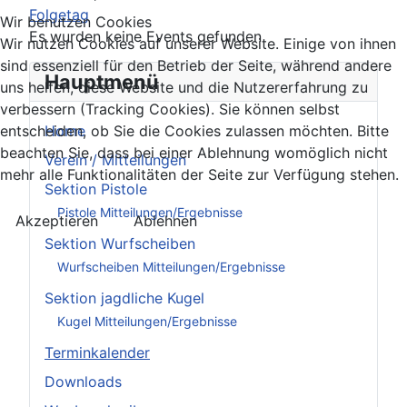
Folgetag
Wir benutzen Cookies
Es wurden keine Events gefunden
Wir nutzen Cookies auf unserer Website. Einige von ihnen
sind essenziell für den Betrieb der Seite, während andere
Hauptmenü
uns helfen, diese Website und die Nutzererfahrung zu
verbessern (Tracking Cookies). Sie können selbst
Home
entscheiden, ob Sie die Cookies zulassen möchten. Bitte
beachten Sie, dass bei einer Ablehnung womöglich nicht
Verein / Mitteilungen
mehr alle Funktionalitäten der Seite zur Verfügung stehen.
Sektion Pistole
Pistole Mitteilungen/Ergebnisse
Akzeptieren
Ablehnen
Sektion Wurfscheiben
Wurfscheiben Mitteilungen/Ergebnisse
Sektion jagdliche Kugel
Kugel Mitteilungen/Ergebnisse
Terminkalender
Downloads