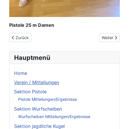
Pistole 25 m Damen
Vorheriger Beitrag: Einladung Jahreshauptversammlung 2022
Nächster Beit
Zurück
Weiter
Hauptmenü
Home
Verein / Mitteilungen
Sektion Pistole
Pistole Mitteilungen/Ergebnisse
Sektion Wurfscheiben
Wurfscheiben Mitteilungen/Ergebnisse
Sektion jagdliche Kugel