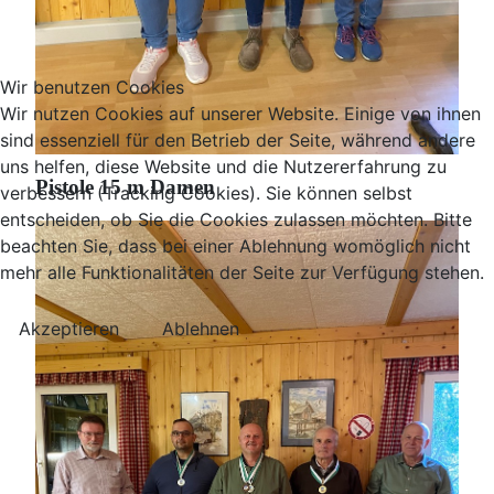
Wir benutzen Cookies
Wir nutzen Cookies auf unserer Website. Einige von ihnen
sind essenziell für den Betrieb der Seite, während andere
uns helfen, diese Website und die Nutzererfahrung zu
Pistole 15 m Damen
verbessern (Tracking Cookies). Sie können selbst
entscheiden, ob Sie die Cookies zulassen möchten. Bitte
beachten Sie, dass bei einer Ablehnung womöglich nicht
mehr alle Funktionalitäten der Seite zur Verfügung stehen.
Akzeptieren
Ablehnen