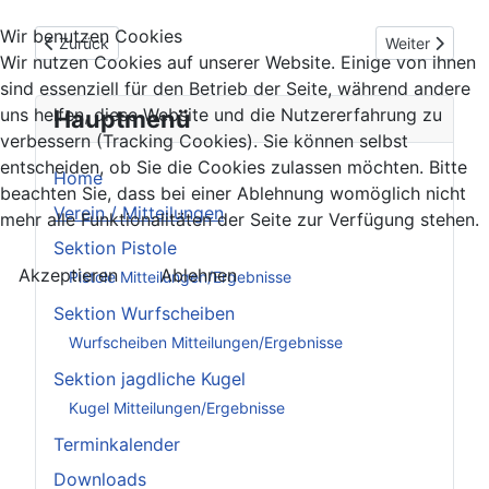
Wir benutzen Cookies
Vorheriger Beitrag: Einladung des Jagschutzvereins Voitsberg
Nächster Beit
Zurück
Weiter
Wir nutzen Cookies auf unserer Website. Einige von ihnen
sind essenziell für den Betrieb der Seite, während andere
uns helfen, diese Website und die Nutzererfahrung zu
Hauptmenü
verbessern (Tracking Cookies). Sie können selbst
entscheiden, ob Sie die Cookies zulassen möchten. Bitte
Home
beachten Sie, dass bei einer Ablehnung womöglich nicht
Verein / Mitteilungen
mehr alle Funktionalitäten der Seite zur Verfügung stehen.
Sektion Pistole
Akzeptieren
Ablehnen
Pistole Mitteilungen/Ergebnisse
Sektion Wurfscheiben
Wurfscheiben Mitteilungen/Ergebnisse
Sektion jagdliche Kugel
Kugel Mitteilungen/Ergebnisse
Terminkalender
Downloads