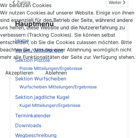
Vorheriger Beitrag: Rundschreiben-Nr-1-2023
Nächster Beitr
Zurück
Weiter
Wir benutzen Cookies
Wir nutzen Cookies auf unserer Website. Einige von ihnen
sind essenziell für den Betrieb der Seite, während andere
Hauptmenü
uns helfen, diese Website und die Nutzererfahrung zu
verbessern (Tracking Cookies). Sie können selbst
Home
entscheiden, ob Sie die Cookies zulassen möchten. Bitte
beachten Sie, dass bei einer Ablehnung womöglich nicht
Verein / Mitteilungen
mehr alle Funktionalitäten der Seite zur Verfügung stehen.
Sektion Pistole
Pistole Mitteilungen/Ergebnisse
Akzeptieren
Ablehnen
Sektion Wurfscheiben
Wurfscheiben Mitteilungen/Ergebnisse
Sektion jagdliche Kugel
Kugel Mitteilungen/Ergebnisse
Terminkalender
Downloads
Wegbeschreibung