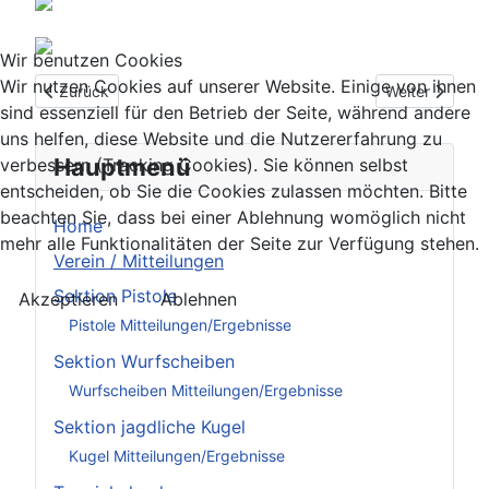
Wir benutzen Cookies
Wir nutzen Cookies auf unserer Website. Einige von ihnen
Vorheriger Beitrag: Einladung Jahreshauptversammlung 2020
Nächster Beit
Zurück
Weiter
sind essenziell für den Betrieb der Seite, während andere
uns helfen, diese Website und die Nutzererfahrung zu
Hauptmenü
verbessern (Tracking Cookies). Sie können selbst
entscheiden, ob Sie die Cookies zulassen möchten. Bitte
beachten Sie, dass bei einer Ablehnung womöglich nicht
Home
mehr alle Funktionalitäten der Seite zur Verfügung stehen.
Verein / Mitteilungen
Sektion Pistole
Akzeptieren
Ablehnen
Pistole Mitteilungen/Ergebnisse
Sektion Wurfscheiben
Wurfscheiben Mitteilungen/Ergebnisse
Sektion jagdliche Kugel
Kugel Mitteilungen/Ergebnisse