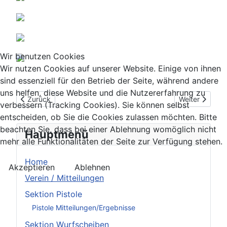
Wir benutzen Cookies
Wir nutzen Cookies auf unserer Website. Einige von ihnen
sind essenziell für den Betrieb der Seite, während andere
uns helfen, diese Website und die Nutzererfahrung zu
Vorheriger Beitrag: Internationale IAU Bewerbe für 2020 abge
Nächster Beitr
Zurück
Weiter
verbessern (Tracking Cookies). Sie können selbst
entscheiden, ob Sie die Cookies zulassen möchten. Bitte
beachten Sie, dass bei einer Ablehnung womöglich nicht
Hauptmenü
mehr alle Funktionalitäten der Seite zur Verfügung stehen.
Home
Akzeptieren
Ablehnen
Verein / Mitteilungen
Sektion Pistole
Pistole Mitteilungen/Ergebnisse
Sektion Wurfscheiben